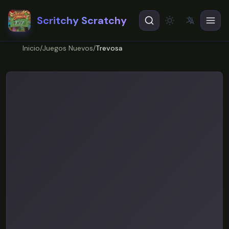
Scritchy Scratchy
文
A
Theme
EN
English
Inicio
/
Juegos Nuevos
/
Trevosa
ES
Español