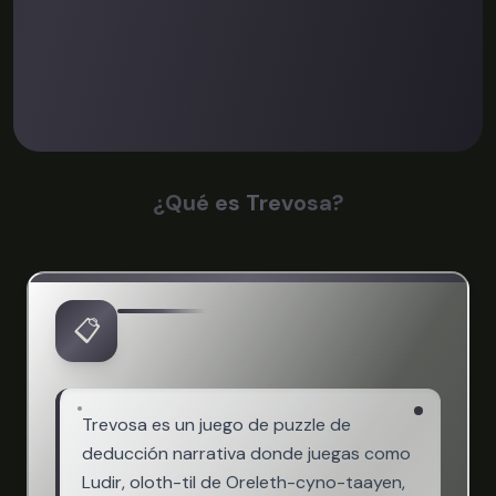
¿Qué es Trevosa?
📋
Trevosa es un juego de puzzle de
deducción narrativa donde juegas como
Ludir, oloth-til de Oreleth-cyno-taayen,