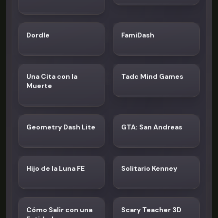
Tsunami
Dordle
FamiDash
Una Cita con la
Tadc Mind Games
Muerte
Geometry Dash Lite
GTA: San Andreas
Hijo de la Luna FE
Solitario Kenney
Cómo Salir con una
Scary Teacher 3D