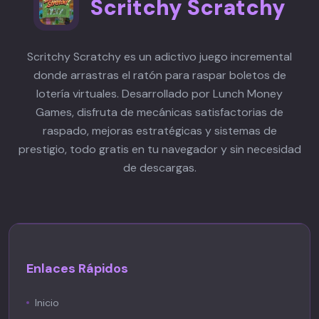
Scritchy Scratchy
encontrar todos los documentos
buscando palabras clave dentro de
documentos existentes. El archivo
Scritchy Scratchy es un adictivo juego incremental
organiza los documentos
donde arrastras el ratón para raspar boletos de
cronológicamente, facilitando
lotería virtuales. Desarrollado por Lunch Money
rastrear tu progreso a través de la
Games, disfruta de mecánicas satisfactorias de
historia.
raspado, mejoras estratégicas y sistemas de
prestigio, todo gratis en tu navegador y sin necesidad
de descargas.
Enlaces Rápidos
Inicio