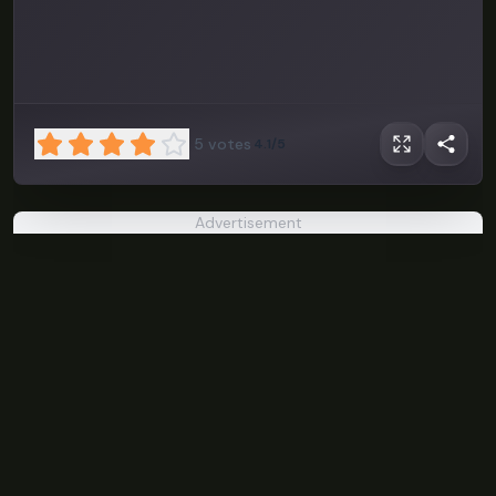
5
votes
4.1/5
Advertisement
Trevosa
PLAY NOW