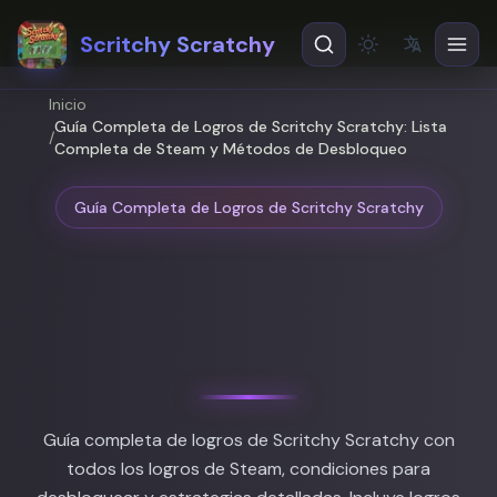
Scritchy Scratchy
文
A
Theme
EN
English
Inicio
Guía Completa de Logros de Scritchy Scratchy: Lista
ES
Español
/
Completa de Steam y Métodos de Desbloqueo
Guía Completa de Logros de Scritchy Scratchy
Guía Completa de Logros de
Scritchy Scratchy: Lista Completa
de Steam y Métodos de Desbloqueo
Guía completa de logros de Scritchy Scratchy con
todos los logros de Steam, condiciones para