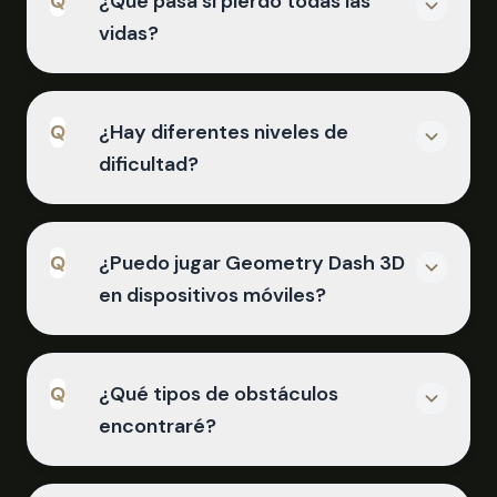
Q
¿Qué pasa si pierdo todas las
espaciadora. Un toque para saltos
vidas?
cortos, mantén presionado para
volar hacia arriba, suelta para
A
descender. Algunas versiones pueden
Tienes cinco vidas por turno en
soportar clic de mouse o controles
Q
¿Hay diferentes niveles de
Geometry Dash 3D. Chocar con
táctiles. Domina el timing para
dificultad?
obstáculos o caer de la pista cuesta
sincronizar con la música y limpiar
una vida. Cuando pierdes todas las
obstáculos con éxito.
A
vidas, tu carrera termina y reiniciarás
¡Sí! Geometry Dash 3D presenta
desde el principio. Practica los
Q
¿Puedo jugar Geometry Dash 3D
múltiples niveles de dificultad. Los
patrones de los niveles para mejorar
en dispositivos móviles?
niveles tempranos como Stereo
tu tasa de supervivencia.
Madness son ideales para
A
principiantes, mientras que etapas
Geometry Dash 3D en Scritchy
avanzadas como Polargeist ofrecen
Q
¿Qué tipos de obstáculos
Scratchy está optimizado para
desafíos extremos con timings más
encontraré?
navegadores de escritorio y móviles.
ajustados y obstáculos más
El diseño responsivo se adapta a tu
complicados. ¡Elige tu desafío!
A
tamaño de pantalla. Toca la pantalla