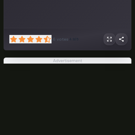
6
votes
4.9/5
Advertisement
Geometry
Dash 3D
PLAY NOW