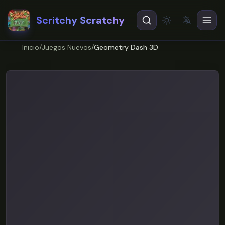
Scritchy Scratchy
文
A
Theme
EN
English
Inicio
/
Juegos Nuevos
/
Geometry Dash 3D
ES
Español