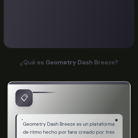
¿Qué es Geometry Dash Breeze?
📋
Geometry Dash Breeze es un plataforma
de ritmo hecho por fans creado por tres