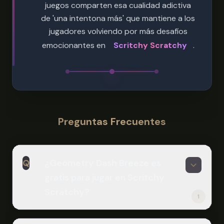
juegos comparten esa cualidad adictiva
de 'una intentona más' que mantiene a los
jugadores volviendo por más desafíos
emocionantes en
Scritchy Scratchy
.
Preguntas Frecuentes
Q
¿Geometry Dash Breeze es
gratis para jugar en Scritchy
Scratchy?
1
A