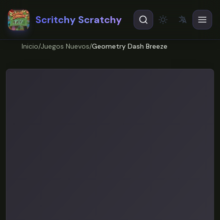
Scritchy Scratchy
文
A
Theme
EN
English
Inicio
/
Juegos Nuevos
/
Geometry Dash Breeze
ES
Español