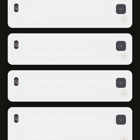
¡Sí! Geometry Dash Breeze es
Q
¿Quién creó Geometry Dash
completamente gratis para jugar en
Breeze?
Scritchy Scratchy. No se requiere
2
descarga ni registro - solo abre tu
A
navegador y comienza a jugar este
Geometry Dash Breeze fue creado
emocionante plataforma de ritmo
Q
¿Cuántos niveles tiene
por un equipo de tres jugadores
instantáneamente.
Geometry Dash Breeze?
dedicados de Geometry Dash:
3
Andrexel, ItzZyann y Eplecentraa.
A
Combinaron su pasión por el juego
Geometry Dash Breeze presenta 10
original para crear esta experiencia
Q
¿Puedo guardar mi progreso en
niveles originales con dificultades
hecha por fans con 10 niveles únicos.
Geometry Dash Breeze?
variadas. Estos incluyen Over The
4
Cloud (Normal), Into The Zone (Difícil),
A
Ghost Ship y Cloud Buster (Más
Sí, el juego ofrece dos modos: Normal
Difícil), Skittles, Bitsplosion e Hydra
Q
¿Qué formas de personaje
y Práctica. En el modo Práctica,
(Insano), Level Up (Insano) y Peer
están disponibles en Geometry
puedes colocar puntos de control
Gynt (Demon).
ilimitados para guardar tu progreso a
Dash Breeze?
5