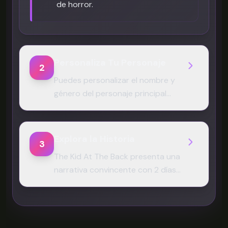
de horror.
Personaliza Tu Personaje
2
Puedes personalizar el nombre y
género del personaje principal
(él/ella/elle), permitiendo una
experiencia más personal e
inmersiva.
Explora la Historia
3
The Kid At The Back presenta una
narrativa convincente con 2 días
de juego en la demo, y más
contenido por venir.