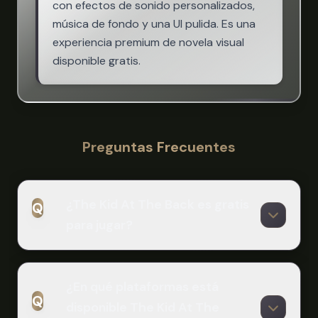
con efectos de sonido personalizados,
música de fondo y una UI pulida. Es una
experiencia premium de novela visual
disponible gratis.
Preguntas Frecuentes
¿The Kid At The Back es gratis
Q
para jugar?
A
¡Sí! El juego central de The Kid At The
¿En qué plataformas está
Q
Back es completamente gratis para
disponible The Kid At The