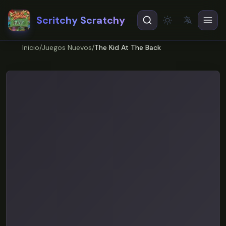
Scritchy Scratchy
文
A
Theme
EN
English
Inicio
/
Juegos Nuevos
/
The Kid At The Back
ES
Español