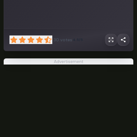
30
votes
4.5/5
The Kid At
The Back
Advertisement
PLAY NOW