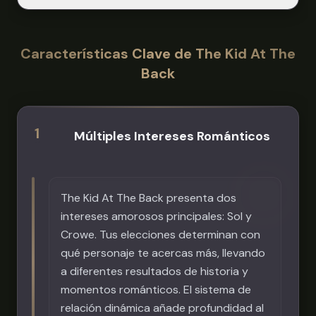
solo de negro. Tiene brillantes ojos
A
rojos que son difíciles de dejar de
¡Puedes jugar The Kid At The Back
mirar. Juega un papel central en el
Características Clave de The Kid At The
gratis aquí mismo en Scritchy
misterio y los elementos de horror
Back
Scratchy! Ofrecemos una experiencia
de la historia.
perfecta y de alta calidad para
navegador donde puedes disfrutar
1
esta novela visual oscura
Múltiples Intereses Románticos
instantáneamente.
The Kid At The Back presenta dos
intereses amorosos principales: Sol y
Crowe. Tus elecciones determinan con
qué personaje te acercas más, llevando
a diferentes resultados de historia y
momentos románticos. El sistema de
relación dinámica añade profundidad al