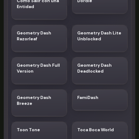
Cómo Salir con una
Dordle
Entidad
Geometry Dash
Geometry Dash Lite
Razorleaf
Unblocked
Geometry Dash Full
Geometry Dash
Version
Deadlocked
Geometry Dash
FamiDash
Breeze
Toon Tone
Toca Boca World