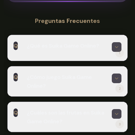
Preguntas Frecuentes
Q
¿Qué es Suika Game Online?
1
A
Suika Game Online es un juego puzzle
Q
¿Cómo juego Suika Game
basado en navegador inspirado en el
Online?
viral Juego de Sandía japonés de
2
Aladdin X. Deja caer frutas en un
A
contenedor, y cuando dos frutas
Simplemente mueve tu cursor o toca
idénticas se tocan, se fusionan en
Q
¿Cuáles son las frutas en Suika
para posicionar la siguiente fruta,
una fruta más grande. El objetivo es
Game Online?
luego suelta o toca para dejarla caer.
crear la sandía más grande sin dejar
3
Cuando dos frutas coincidentes
que las frutas rebosen. ¡Juega gratis