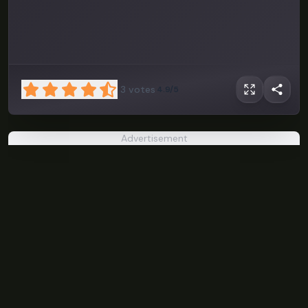
3
votes
4.9/5
Advertisement
Suika Game
Online
PLAY NOW