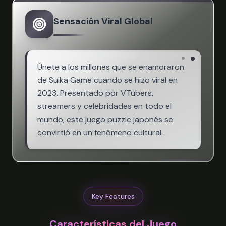
Sensación Viral Global
Únete a los millones que se enamoraron
de Suika Game cuando se hizo viral en
2023. Presentado por VTubers,
streamers y celebridades en todo el
mundo, este juego puzzle japonés se
convirtió en un fenómeno cultural.
Key Features
Características del Juego