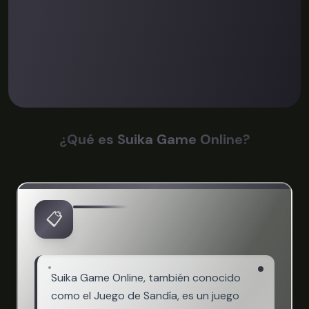
¿Qué es Suika Game Online?
📋
Suika Game Online, también conocido
como el Juego de Sandía, es un juego