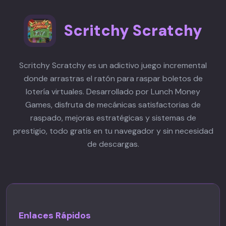
crear Melones y Sandías que otorgan
variantes del juego.
más puntos, mantén un arreglo de
Scritchy Scratchy
frutas relativamente plano para
fusión más fácil, y mantén la calma -
apresurarse lleva a errores y reboses.
Scritchy Scratchy es un adictivo juego incremental
donde arrastras el ratón para raspar boletos de
lotería virtuales. Desarrollado por Lunch Money
Games, disfruta de mecánicas satisfactorias de
raspado, mejoras estratégicas y sistemas de
prestigio, todo gratis en tu navegador y sin necesidad
de descargas.
Enlaces Rápidos