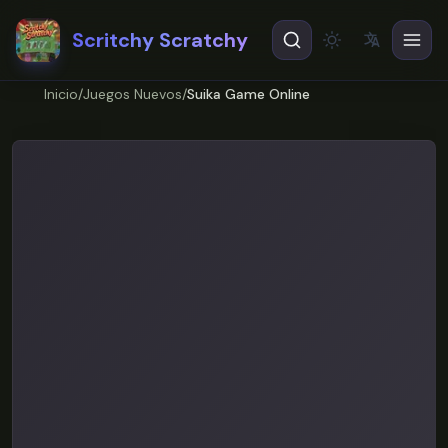
Scritchy Scratchy
文
A
Theme
EN
English
Inicio
/
Juegos Nuevos
/
Suika Game Online
ES
Español