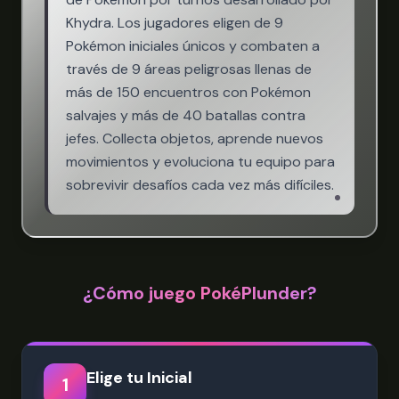
Khydra. Los jugadores eligen de 9
Pokémon iniciales únicos y combaten a
través de 9 áreas peligrosas llenas de
más de 150 encuentros con Pokémon
salvajes y más de 40 batallas contra
jefes. Collecta objetos, aprende nuevos
movimientos y evoluciona tu equipo para
sobrevivir desafíos cada vez más difíciles.
¿Cómo juego PokéPlunder?
Elige tu Inicial
1