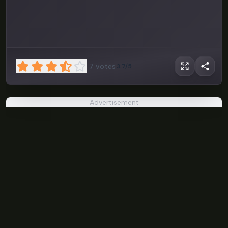
7
votes
3.7/5
Advertisement
PokéPlunder
PLAY NOW