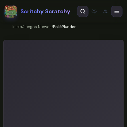
Scritchy Scratchy
文
A
Theme
EN
English
Inicio
/
Juegos Nuevos
/
PokéPlunder
ES
Español