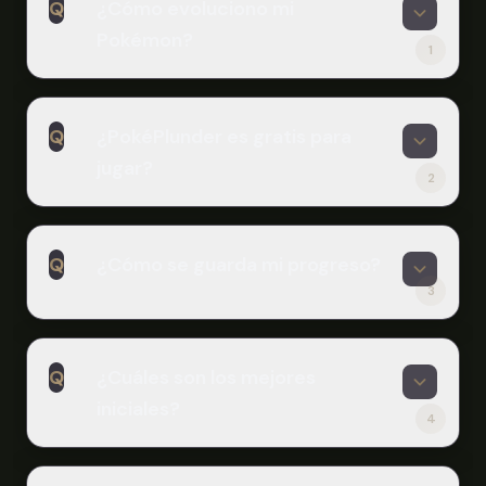
Q
¿Cómo evoluciono mi
Pokémon?
1
A
Cada inicial tiene un objeto de
Q
¿PokéPlunder es gratis para
evolución específico. Por ejemplo,
jugar?
Pikachu necesita una Piedra Trueno,
2
Cubone necesita un Club Grueso y
A
Taillow necesita un Ala Plateada.
Sí, PokéPlunder es completamente
Encuentra estos objetos en la
Q
¿Cómo se guarda mi progreso?
gratis para jugar en línea en Scritchy
naturaleza o cómpralos de la tienda
3
Scratchy. No hay costos ocultos ni
de Kecleon.
microtransacciones.
A
El progreso se guarda
Q
¿Cuáles son los mejores
automáticamente en el
iniciales?
almacenamiento local de tu
4
navegador. Limpiar tus datos de
A
navegador puede reiniciar tu
Las listas de niveles de la comunidad