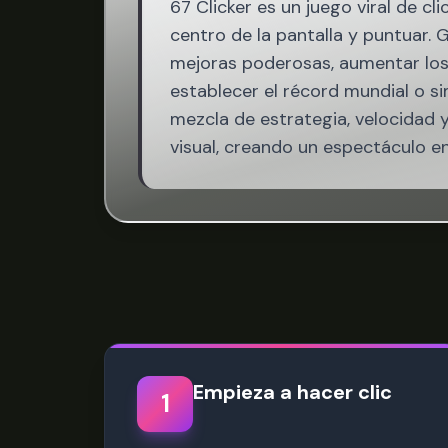
67 Clicker es un juego viral de cl
centro de la pantalla y puntuar.
mejoras poderosas, aumentar los
establecer el récord mundial o s
mezcla de estrategia, velocidad y
visual, creando un espectáculo 
Empieza a hacer clic
1