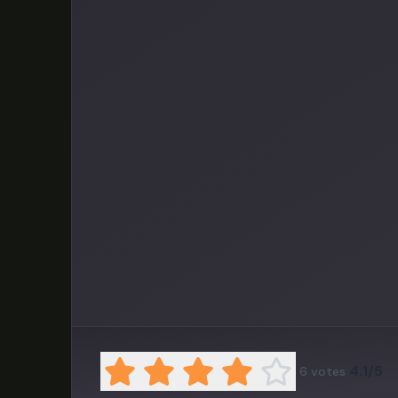
4.1/5
6
votes