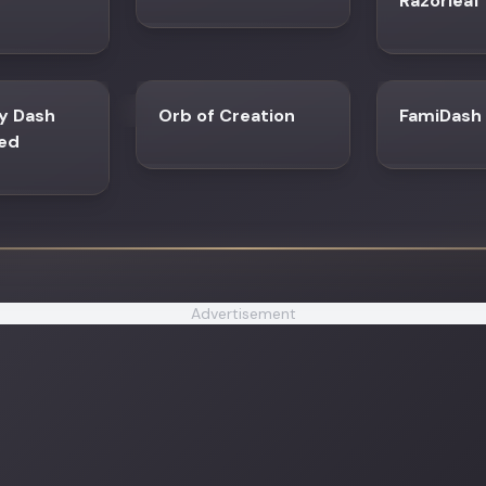
Razorleaf
y Dash
Orb of Creation
FamiDash
ed
Advertisement