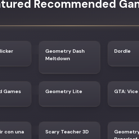
atured Recommended Ga
licker
Geometry Dash
Dordle
Meltdown
nd Games
Geometry Lite
GTA: Vice
ir con una
Scary Teacher 3D
Geometry