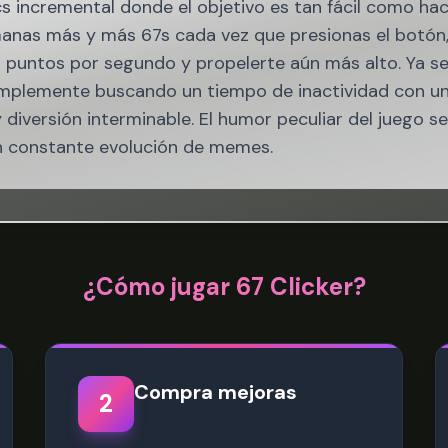
ics incremental donde el objetivo es tan fácil como hac
 Ganas más y más 67s cada vez que presionas el botó
 puntos por segundo y propelerte aún más alto. Ya s
implemente buscando un tiempo de inactividad con un 
 diversión interminable. El humor peculiar del juego 
en constante evolución de memes.
¿Cómo jugar 67 Clicker?
Compra mejoras
2