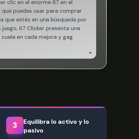
er clic en el enorme 67 en el
n, que puedes usar para comprar
ea que estés en una búsqueda por
juego, 67 Clicker presenta una
se cuela en cada mejora y gag
Equilibra lo activo y lo
3
pasivo